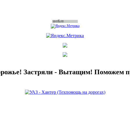
орожье! Застряли - Вытащим! Поможем п