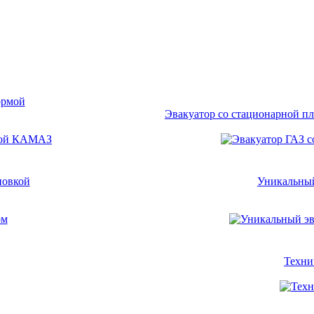
ормой
Эвакуатор со стационарной пл
новкой
Уникальный
Техни