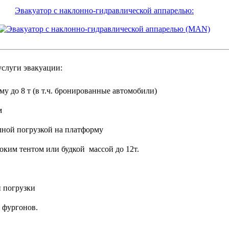
Эвакуатор с наклонно-гидравлической аппарелью:
слуги эвакуации:
му до 8 т (в т.ч. бронированные автомобили)
м
лной погрузкой на платформу
оким тентом или будкой массой до 12т.
й погрузки
и фургонов.