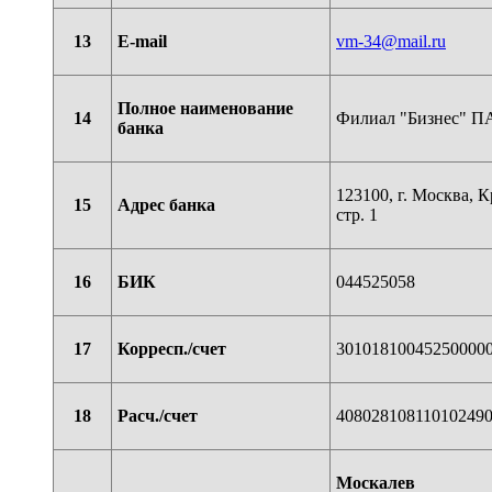
13
E-mail
vm-34​
@
​mail.ru
Полное наименование
14
Филиал "Бизнес" П
банка
123100, г. Москва, К
15
Адрес банка
стр. 1
16
БИК
044525058
17
Корресп./счет
30101810045250000
18
Расч./счет
40802810811010249
Москалев